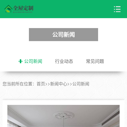
公司新闻
公司新闻
行业动态
常见问题
您当前所在位置：
首页
>>
新闻中心
>>
公司新闻